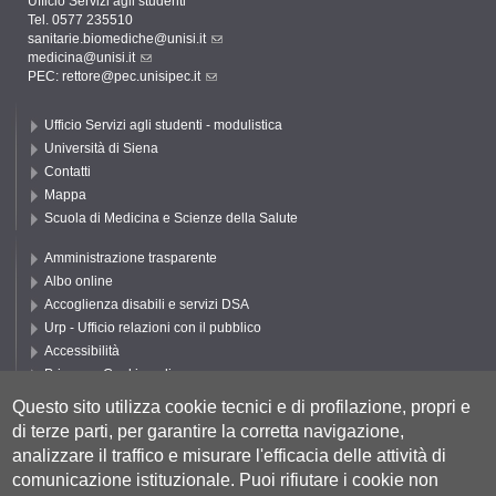
Ufficio Servizi agli studenti
Tel. 0577 235510
sanitarie.biomediche@unisi.it
medicina@unisi.it
PEC: rettore@pec.unisipec.it
Ufficio Servizi agli studenti - modulistica
Università di Siena
Contatti
Mappa
Scuola di Medicina e Scienze della Salute
Amministrazione trasparente
Albo online
Accoglienza disabili e servizi DSA
Urp - Ufficio relazioni con il pubblico
Accessibilità
Privacy e Cookie policy
Cookie settings
Questo sito utilizza cookie tecnici e di profilazione, propri e
di terze parti, per garantire la corretta navigazione,
Segui UNISI
analizzare il traffico e misurare l'efficacia delle attività di
comunicazione istituzionale.
Puoi rifiutare i cookie non