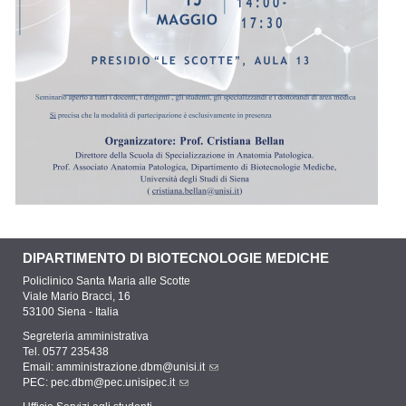
DIPARTIMENTO DI BIOTECNOLOGIE MEDICHE
Policlinico Santa Maria alle Scotte
Viale Mario Bracci, 16
53100 Siena - Italia
Segreteria amministrativa
Tel. 0577 235438
Email:
amministrazione.dbm@unisi.it
PEC:
pec.dbm@pec.unisipec.it