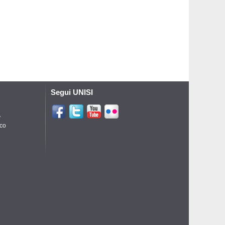
Segui UNISI
A
ico