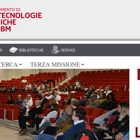
Salta al
contenuto
principale
I
BIBLIOTECHE
SERVIZI
CERCA
TERZA MISSIONE