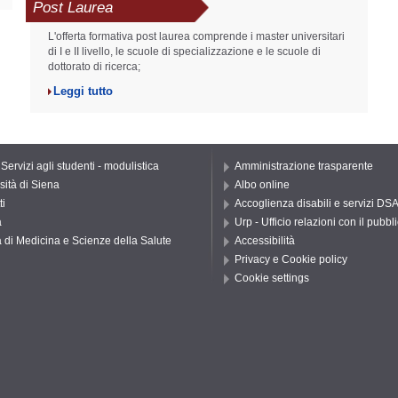
Post Laurea
L'offerta formativa post laurea comprende i master universitari
di I e II livello, le scuole di specializzazione e le scuole di
dottorato di ricerca;
Leggi tutto
 Servizi agli studenti - modulistica
Amministrazione trasparente
sità di Siena
Albo online
ti
Accoglienza disabili e servizi DS
a
Urp - Ufficio relazioni con il pubbl
 di Medicina e Scienze della Salute
Accessibilità
Privacy e Cookie policy
Cookie settings