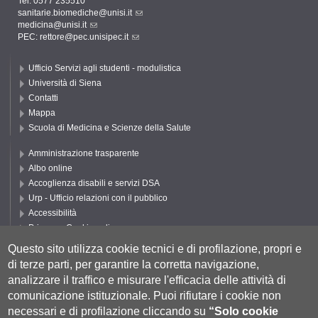
Tel. 0577 235510
sanitarie.biomediche@unisi.it
medicina@unisi.it
PEC: rettore@pec.unisipec.it
Ufficio Servizi agli studenti - modulistica
Università di Siena
Contatti
Mappa
Scuola di Medicina e Scienze della Salute
Amministrazione trasparente
Albo online
Accoglienza disabili e servizi DSA
Urp - Ufficio relazioni con il pubblico
Accessibilità
Privacy e Cookie policy
Cookie settings
Questo sito utilizza cookie tecnici e di profilazione, propri e
di terze parti, per garantire la corretta navigazione,
Segui UNISI
analizzare il traffico e misurare l'efficacia delle attività di
comunicazione istituzionale.
Puoi rifiutare i cookie non
necessari e di profilazione cliccando su
“Solo cookie