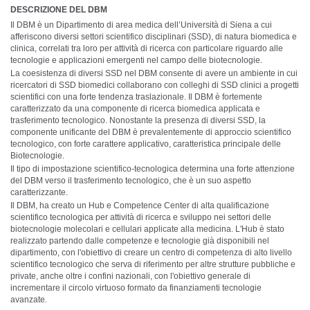
DESCRIZIONE DEL DBM
Il DBM è un Dipartimento di area medica dell’Università di Siena a cui
afferiscono diversi settori scientifico disciplinari (SSD), di natura biomedica e
clinica, correlati tra loro per attività di ricerca con particolare riguardo alle
tecnologie e applicazioni emergenti nel campo delle biotecnologie.
La coesistenza di diversi SSD nel DBM consente di avere un ambiente in cui
ricercatori di SSD biomedici collaborano con colleghi di SSD clinici a progetti
scientifici con una forte tendenza traslazionale. Il DBM è fortemente
caratterizzato da una componente di ricerca biomedica applicata e
trasferimento tecnologico. Nonostante la presenza di diversi SSD, la
componente unificante del DBM è prevalentemente di approccio scientifico
tecnologico, con forte carattere applicativo, caratteristica principale delle
Biotecnologie.
Il tipo di impostazione scientifico-tecnologica determina una forte attenzione
del DBM verso il trasferimento tecnologico, che è un suo aspetto
caratterizzante.
Il DBM, ha creato un Hub e Competence Center di alta qualificazione
scientifico tecnologica per attività di ricerca e sviluppo nei settori delle
biotecnologie molecolari e cellulari applicate alla medicina. L'Hub è stato
realizzato partendo dalle competenze e tecnologie già disponibili nel
dipartimento, con l'obiettivo di creare un centro di competenza di alto livello
scientifico tecnologico che serva di riferimento per altre strutture pubbliche e
private, anche oltre i confini nazionali, con l'obiettivo generale di
incrementare il circolo virtuoso formato da finanziamenti tecnologie
avanzate.