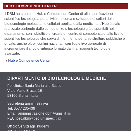
HUB E COMPETENCE CENTER
Il DBM ha creato un Hub e Competence Center di alta qualificazione
scientifico tecnologica per attività di ricerca e sviluppo nei settori delle
biotecnologie molecolari e cellulari applicate alla medicina. L'Hub è stato
realizzato partendo dalle competenze e tecnologie già disponibili nel
dipartimento, con l'obiettivo di creare un centro di competenza di alto livello
scientifico tecnologico che serva di riferimento per altre strutture pubbliche e
private, anche oltre i confini nazionali, con l'obiettivo generale di
incrementare il circolo virtuoso formato da finanziamenti tecnologie
avanzate.
Hub e Competence Center
DIPARTIMENTO DI BIOTECNOLOGIE MEDICHE
Policlinico Santa Maria alle Scotte
Viale Mario Bracci, 16
53100 Siena - Italia
Segreteria amministrativa
Tel. 0577 235438
Email:
amministrazione.dbm@unisi.it
PEC:
pec.dbm@pec.unisipec.it
Ufficio Servizi agli studenti