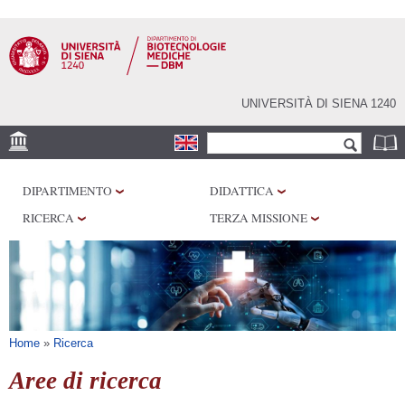
Salta al
contenuto
principale
UNIVERSITÀ DI SIENA 1240
Form di ricerca
Cerca
SEDE
DIPARTIMENTO
DIDATTICA
CENTRI DI RICERCA
RICERCA
TERZA MISSIONE
LABORATORI
BIBLIOTECHE
SERVIZI
Tu sei qui
Home
»
Ricerca
Aree di ricerca