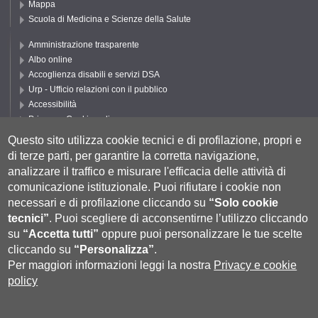
Mappa
Scuola di Medicina e Scienze della Salute
Amministrazione trasparente
Albo online
Accoglienza disabili e servizi DSA
Urp - Ufficio relazioni con il pubblico
Accessibilità
Privacy e Cookie policy
Cookie settings
Questo sito utilizza cookie tecnici e di profilazione, propri e
di terze parti, per garantire la corretta navigazione,
Segui UNISI
analizzare il traffico e misurare l'efficacia delle attività di
comunicazione istituzionale.
Puoi rifiutare i cookie non
necessari e di profilazione cliccando su
“Solo cookie
tecnici”
.
Puoi scegliere di acconsentirne l’utilizzo cliccando
su
“Accetta tutti”
oppure puoi personalizzare le tue scelte
cliccando su
“Personalizza”
.
Per maggiori informazioni leggi la nostra
Privacy e cookie
policy
Università degli Studi di Siena
- Rettorato, via Banchi di Sotto 55, 53100