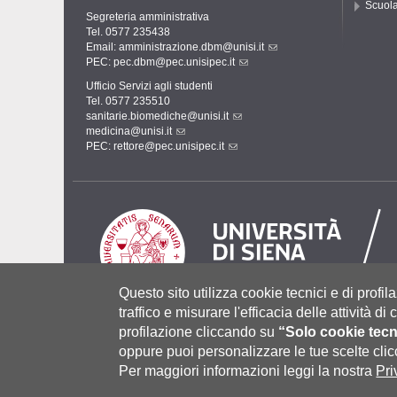
Scuola
Segreteria amministrativa
Tel. 0577 235438
Email:
amministrazione.dbm@unisi.it
PEC:
pec.dbm@pec.unisipec.it
Ufficio Servizi agli studenti
Tel. 0577 235510
sanitarie.biomediche@unisi.it
medicina@unisi.it
PEC: rettore@pec.unisipec.it
Questo sito utilizza cookie tecnici e di profila
traffico e misurare l'efficacia delle attività d
profilazione cliccando su
“Solo cookie tecn
Università degli Studi di Siena
- Rettorato, via Banchi di Sot
P.IVA 00273530527 | C.F. 80002070524 |
Coordinate bancari
oppure puoi personalizzare le tue scelte cl
Contatti:
urp@unisi.it
- URP - Ufficio Relazioni con il Pubbli
Per maggiori informazioni leggi la nostra
Pri