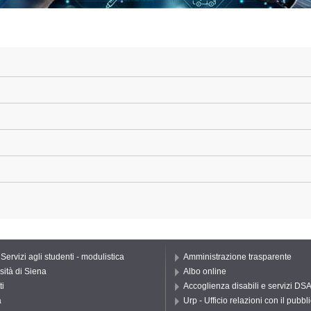
 Servizi agli studenti - modulistica
Amministrazione trasparente
sità di Siena
Albo online
ti
Accoglienza disabili e servizi DS
a
Urp - Ufficio relazioni con il pubbl