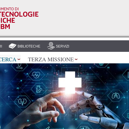
Salta al
contenuto
principale
I
BIBLIOTECHE
SERVIZI
CERCA
TERZA MISSIONE