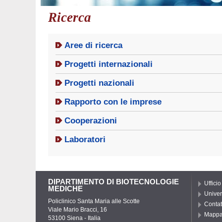
Ricerca
Aree di ricerca
Progetti internazionali
Progetti nazionali
Rapporto con le imprese
Cooperazioni
Laboratori
DIPARTIMENTO DI BIOTECNOLOGIE
Ufficio
MEDICHE
Univer
Policlinico Santa Maria alle Scotte
Contat
Viale Mario Bracci, 16
Mapp
53100 Siena - Italia