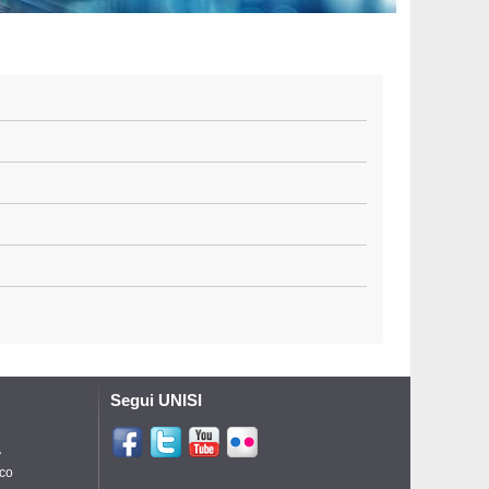
Segui UNISI
A
ico