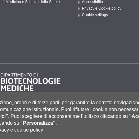
 di Medicina e Scienze della Salute
Accessibilità
Privacy e Cookie policy
Cookie settings
zione, propri e di terze parti, per garantire la corretta navigazion
i comunicazione istituzionale.
Puoi rifiutare i cookie non necessari
ici”
.
Puoi scegliere di acconsentirne l’utilizzo cliccando su
“Acc
to 55, 53100 Siena ITALIA
e
|
Caselle Pec: Posta Elettronica Certificata
|
Fatturazione Elettronica
iccando su
“Personalizza”
.
co Tel. 0577 235555 (dal lunedì al venerdì dalle 9.30 alle 10.30)
vacy e cookie policy