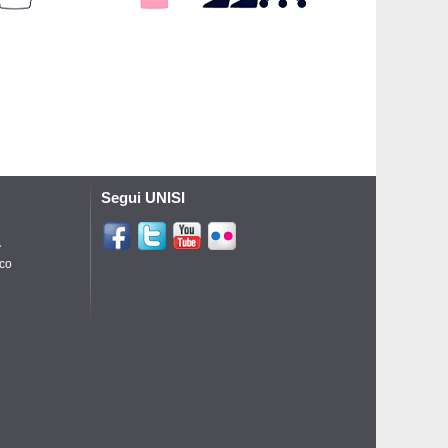
Segui UNISI
A
ico