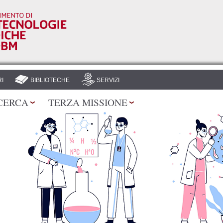
Salta al
contenuto
principale
I
BIBLIOTECHE
SERVIZI
CERCA
TERZA MISSIONE