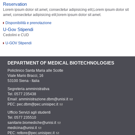
Reservation
Lorem ipsum dolor sit amet, consectetur adipisicing elit,Lorem ipsum dolor sit
amet, consectetur adipisicing elit,lorem ipsum dolor sit amet.
Disponibilità e prenotazione
U-Gov Stipendi
Cedolini e CUD
U-GOV Stipendi
DEPARTMENT OF MEDICAL BIOTECHNOLOGIES
Policlinico Santa Maria alle Scotte
Viale Mario Bracci, 16
53100 Siena - Italia
Segreteria amministrativa
Tel. 0577 235438
Email:
amministrazione.dbm@unisi.it
PEC:
pec.dbm@pec.unisipec.it
Ufficio Servizi agli studenti
Tel. 0577 235510
sanitarie.biomediche@unisi.it
medicina@unisi.it
PEC: rettore@pec.unisipec.it